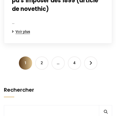
pu s’imposer dès 1899 (article
de novethic)
…
Voir plus
1
2
…
4
Rechercher