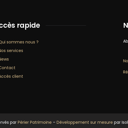
ccès rapide
N
Ab
Qui sommes nous ?
Nos services
News
No
Contact
Ré
Accès client
ervés par
Périer Patrimoine
–
Développement sur mesure
par Iso