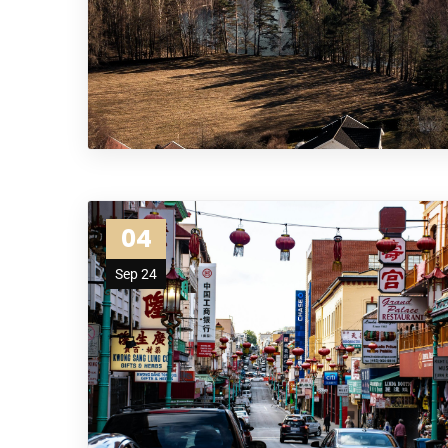
04
Sep 24