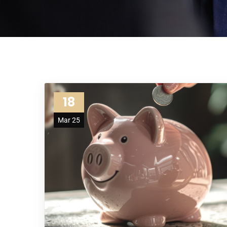
18
Mar 25