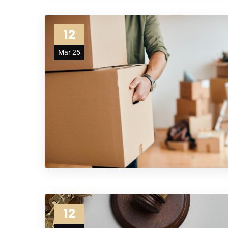
12
Mar 25
12